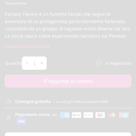
Tasse incluse
Fantasy Harem è un fumetto hentai che segue le
avventure di un protagonista particolarmente fortunato,
circondato da un gruppo di ragazze molto diverse tra loro.
La storia nasce come esperimento narrativo sul Patreon
dell'autore, dove i sostenitori potevano decidere di volta
Continua la descrizione
in volta il percorso del protagonista: quale ragazza
incontrare, quale situazione esplorare e come proseguire
Diminuire la quantità per
Aumentare la quantità per
check_circle
remove
add
In magazzino
Quantità
la notte.
Che succede?! Un eroe recalcitrante si trova per puro
shopping_cart
Aggiungi al carrello
caso nel centro di una grossa festa a base di bellezze
birichine e vogliose. Tutte non vedono l’ora di “premiarlo”
local_shipping
per il suo ruolo nella vittoria di una lunga guerra. Sarebbe
Consegna gratuita
— su tutti gli ordini superiori a €40!
un vero casino, se si scoprisse che in realtà lui non ha
Pagamento sicuro
con
nemmeno combattuto, no?
security
Storia e Disegni: Alessandro "Ganassa" Mazzetti