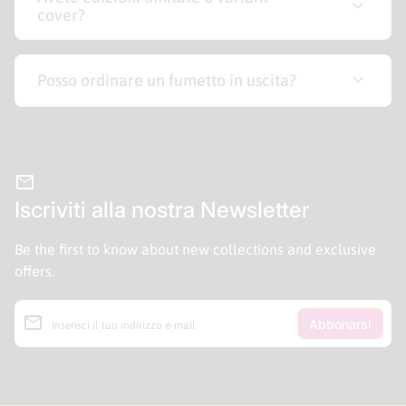
expand_more
cover?
expand_more
Posso ordinare un fumetto in uscita?
mail
Iscriviti alla nostra Newsletter
Be the first to know about new collections and exclusive
offers.
email
Inserisci il tuo indirizzo e-mail