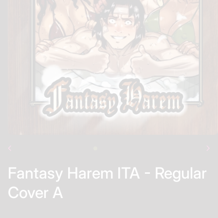
chevron_left
chevron_right
Fantasy Harem ITA - Regular
Cover A
Prezzo normale