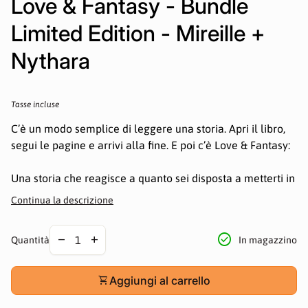
Love & Fantasy - Bundle
Limited Edition - Mireille +
Nythara
Prezzo normale
Tasse incluse
C’è un modo semplice di leggere una storia. Apri il libro,
segui le pagine e arrivi alla fine. E poi c’è Love & Fantasy:
Una storia che reagisce a quanto sei disposta a metterti in
gioco emotivamente. Scegli cosa fare, di chi fidarti e cosa
Continua la descrizione
sei disposta a perdere. Da lì la storia cambia, non un
semplice bivio ma veri e propri filoni differenti. Non
Diminuire la quantità per
Aumentare la quantità per
check_circle
remove
add
In magazzino
Quantità
leggerai sempre la stessa scena, non incontrerai le stesse
persone. E non vivrai solo l’amore, perché ogni percorso è
diverso. Ogni libro ha una protagonista con una voce
shopping_cart
Aggiungi al carrello
precisa, una vita già in movimento e un mondo che non