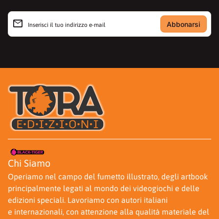
Lingua Italiana. Edito da Tora Edizioni. (c) 2026 Tutti i
email
diritti riservati
Inserisci il tuo indirizzo e-mail
Casa
Casa
Chi Siamo
Operiamo nel campo del fumetto illustrato, degli artbook
principalmente legati al mondo dei videogiochi e delle
edizioni speciali. Lavoriamo con autori italiani
e internazionali, con attenzione alla qualità materiale del