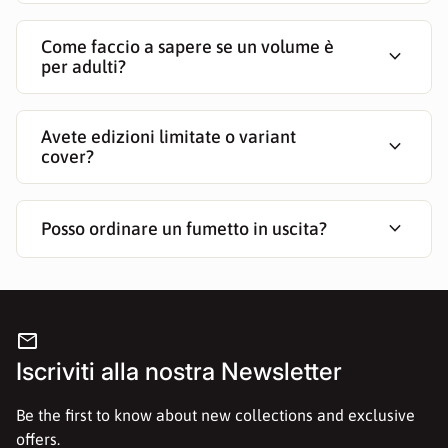
esistere... ma ti appartiene. Ogni scelta è un passo verso la
verità o verso qualcosa di più oscuro. Sopravvivere... o
Come faccio a sapere se un volume è
expand_more
per adulti?
perdere te stessa.
Pronta a metterti in gioco?
Avete edizioni limitate o variant
expand_more
cover?
Testi: Lumira
Illustrazioni: Miss Chroma
expand_more
Posso ordinare un fumetto in uscita?
__________________________________
Curatrice di collana: Cristina Calvagno
Art Director: Michela Cacciatore
mail
Iscriviti alla nostra Newsletter
Brossurato con bandelle.
Prima Edizione Italiana - Pagine 198 e 218, Formato
Be the first to know about new collections and exclusive
14,8x21 cm.
offers.