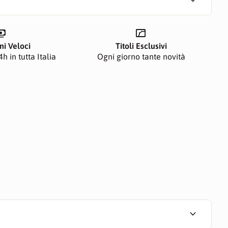
expand_more
ents
manga
ni Veloci
Titoli Esclusivi
h in tutta Italia
Ogni giorno tante novità
expand_more