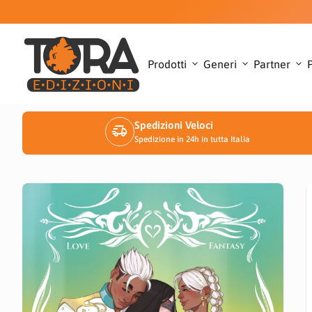
Vai al contenuto
Casa
expand_more
expand_more
expand_more
Prodotti
Generi
Partner
Spedizioni Veloci
delivery_truck_speed
Spedizione in 24h in tutta Italia
Ingrandimento
I