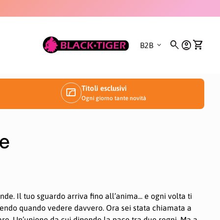
0
Casa
search
account_circle
shopping_cart
expand_more
Conto
Visualiz
B2B
Titoli esclusivi
manga
Ogni giorno tante novità
dimento
le
e. Il tuo sguardo arriva fino all’anima... e ogni volta ti
gliendo quando vedere davvero. Ora sei stata chiamata a
are. Un’unione da cui dipende la pace tra due regni. Ma a