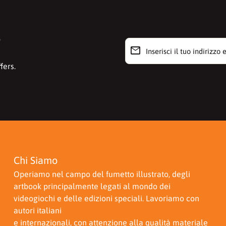
r
email
Inserisci il tuo indirizzo e-m
fers.
Chi Siamo
Operiamo nel campo del fumetto illustrato, degli
artbook principalmente legati al mondo dei
videogiochi e delle edizioni speciali. Lavoriamo con
autori italiani
e internazionali, con attenzione alla qualità materiale