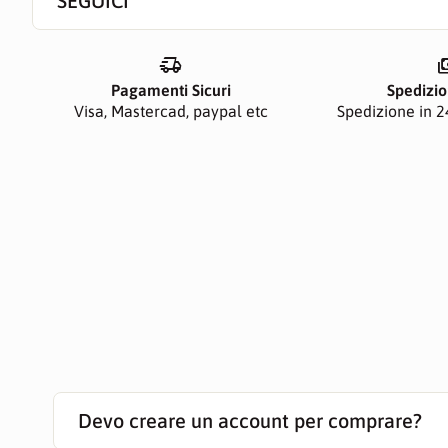
SEGUICI
delivery_truck_speed
paym
Pagamenti Sicuri
Spedizio
Visa, Mastercad, paypal etc
Spedizione in 24
Devo creare un account per comprare?