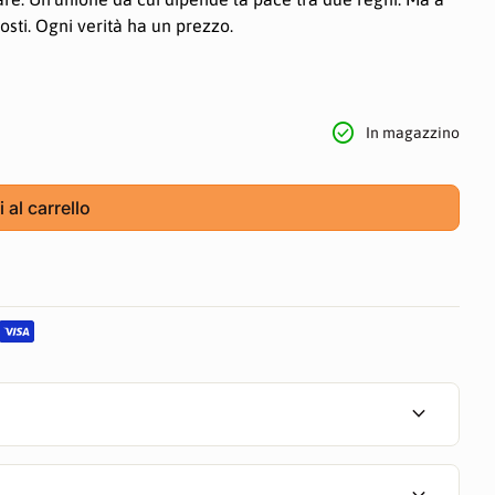
sti. Ogni verità ha un prezzo.
check_circle
In magazzino
 al carrello
.
 riservati
expand_more