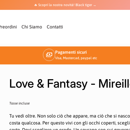
🔥 Scopri la nostra novità! Black tiger →
Preordini
Chi Siamo
Contatti
Pagamenti sicuri
payments
Visa, Mastercad, paypal etc
ngrandimento
Ingran
Love & Fantasy - Mireil
Prezzo normale
Tasse incluse
Tu vedi oltre. Non solo ciò che appare, ma ciò che si nascond
costa qualcosa. Per questo vivi con gli occhi coperti, sce
corte. Devi scegliere un erede. Un sovrano con cui govern