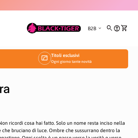
0
Casa
search
account_circle
shopping_cart
expand_more
Conto
Visualiz
B2B
Titoli esclusivi
manga
Ogni giorno tante novità
dimento
ra
 Non ricordi cosa hai fatto. Solo un nome resta inciso nella
e che bruciano di luce. Ombre che sussurrano dentro la
partiene. Ogni scelta è un passo verso la verità o verso