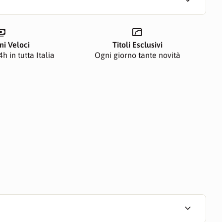
expand_more
ents
manga
ni Veloci
Titoli Esclusivi
h in tutta Italia
Ogni giorno tante novità
expand_more