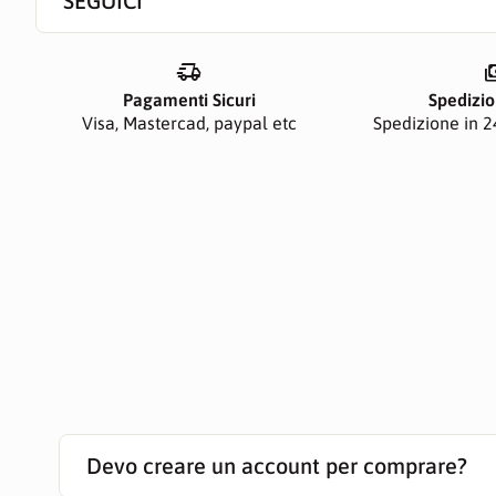
SEGUICI
delivery_truck_speed
paym
Pagamenti Sicuri
Spedizio
Visa, Mastercad, paypal etc
Spedizione in 24
Devo creare un account per comprare?