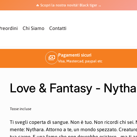
🔥 Scopri la nostra novità! Black tiger →
Preordini
Chi Siamo
Contatti
Pagamenti sicuri
payments
Visa, Mastercad, paypal etc
ngrandimento
Ingran
Love & Fantasy - Nytha
Prezzo normale
Tasse incluse
Ti svegli coperta di sangue. Non è tuo. Non ricordi chi sei.
mente: Nythara. Attorno a te, un mondo spezzato. Creatur
tua carne. E una fame che non dovrebbe esistere... ma ti ap