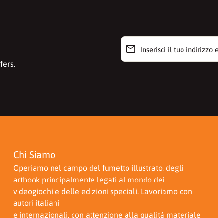
r
email
Inserisci il tuo indirizzo e-m
fers.
Chi Siamo
Operiamo nel campo del fumetto illustrato, degli
artbook principalmente legati al mondo dei
videogiochi e delle edizioni speciali. Lavoriamo con
autori italiani
e internazionali, con attenzione alla qualità materiale