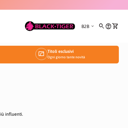
0
Casa
search
account_circle
shopping_cart
expand_more
Conto
Visualiz
B2B
Titoli esclusivi
manga
Ogni giorno tante novità
ù influenti.