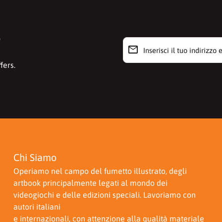
r
email
Inserisci il tuo indirizzo e-m
fers.
Chi Siamo
Operiamo nel campo del fumetto illustrato, degli
artbook principalmente legati al mondo dei
videogiochi e delle edizioni speciali. Lavoriamo con
autori italiani
e internazionali, con attenzione alla qualità materiale