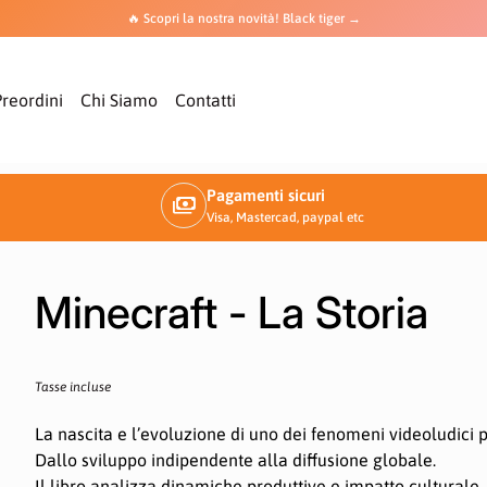
🔥 Scopri la nostra novità! Black tiger →
Preordini
Chi Siamo
Contatti
Pagamenti sicuri
payments
Visa, Mastercad, paypal etc
Minecraft - La Storia
Prezzo normale
Tasse incluse
La nascita e l’evoluzione di uno dei fenomeni videoludici pi
Dallo sviluppo indipendente alla diffusione globale.
Il libro analizza dinamiche produttive e impatto culturale.