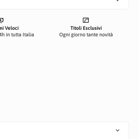
expand_more
ents
manga
ni Veloci
Titoli Esclusivi
h in tutta Italia
Ogni giorno tante novità
expand_more