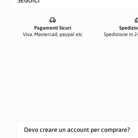
SEGUICI
delivery_truck_speed
paym
Pagamenti Sicuri
Spedizio
Visa, Mastercad, paypal etc
Spedizione in 24
Devo creare un account per comprare?