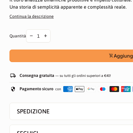
Una storia di semplicità apparente e complessità reale.
Continua la descrizione
Dettagli tecnici
Colore: a colori
Diminuire la quantità per
Aumentare la quantità per
remove
add
Quantità
Formato: 17 × 24 cm (brossura)
Pagine: ~200
shopping_cart
Aggiungi
local_shipping
Consegna gratuita
— su tutti gli ordini superiori a €40!
security
Pagamento sicuro
con
SPEDIZIONE