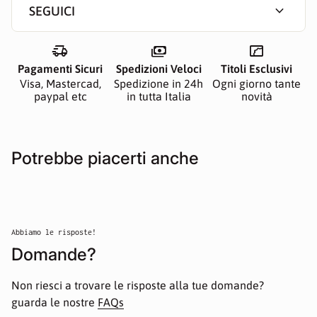
expand_more
SEGUICI
delivery_truck_speed
payments
manga
Pagamenti Sicuri
Spedizioni Veloci
Titoli Esclusivi
Visa, Mastercad,
Spedizione in 24h
Ogni giorno tante
paypal etc
in tutta Italia
novità
Potrebbe piacerti anche
Abbiamo le risposte!
Domande?
Non riesci a trovare le risposte alla tue domande?
guarda le nostre
FAQs