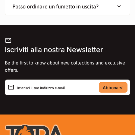
expand_more
Posso ordinare un fumetto in uscita?
mail
Iscriviti alla nostra Newsletter
Be the first to know about new collections and exclusive
offers.
email
Inserisci il tuo indirizzo e-mail
Casa