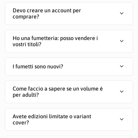
Devo creare un account per
expand_more
comprare?
Ho una fumetteria: posso vendere i
expand_more
vostri titoli?
expand_more
I fumetti sono nuovi?
Come faccio a sapere se un volume è
expand_more
per adulti?
Avete edizioni limitate o variant
expand_more
cover?