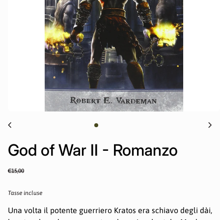
chevron_left
chevron_right
God of War II - Romanzo
Prezzo normale
Sale price
€15,00
Tasse incluse
Una volta il potente guerriero Kratos era schiavo degli dài,