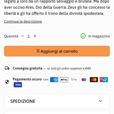
legato a loro da un rapporto selvaggio e brutale. Ma dopo
aver ucciso Ares, Dio della Guerra, Zeus gli ha concesso la
libertà e gli ha offerto il trono della divinità spodestata.
Gli altri dài dell'Olimpo, tuttavia, non vedono di buon
Continua la descrizione
occhio l'ascesa dello Spartano e organizzano una
cospirazione contro di lui. Bandito, Kratos deve allearsi
Diminuire la quantità per
Aumentare la quantità per
check_circle
remove
add
In magazzino
Quantità
con i Titani, antichi e disprezzati nemici degli dài, per
vendicarsi e mettere a tacere gli incubi che lo
perseguitano. "God of War II" getta nuova luce sulle
shopping_cart
Aggiungi al carrello
vicende narrate nel videogioco e aggiunge nuovi
particolari alla storia di Kratos, uno dei personaggi pià
local_shipping
conosciuti del panorama videoludico.
Consegna gratuita
— su tutti gli ordini superiori a €40!
Pagamento sicuro
con
security
expand_more
SPEDIZIONE