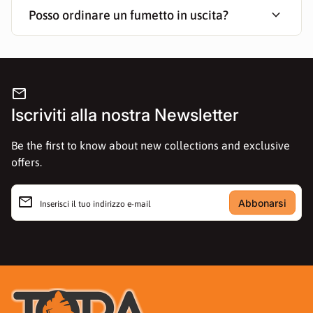
expand_more
Posso ordinare un fumetto in uscita?
mail
Iscriviti alla nostra Newsletter
Be the first to know about new collections and exclusive
offers.
email
Inserisci il tuo indirizzo e-mail
Casa