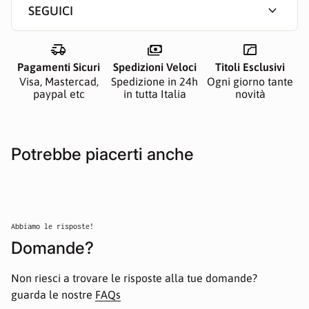
expand_more
SEGUICI
delivery_truck_speed
payments
manga
Pagamenti Sicuri
Spedizioni Veloci
Titoli Esclusivi
Visa, Mastercad,
Spedizione in 24h
Ogni giorno tante
paypal etc
in tutta Italia
novità
Potrebbe piacerti anche
Abbiamo le risposte!
Domande?
Non riesci a trovare le risposte alla tue domande?
guarda le nostre
FAQs