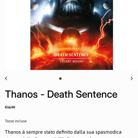
chevron_left
chevron_right
Thanos - Death Sentence
Prezzo normale
Sale price
€16,90
Tasse incluse
Thanos à sempre stato definito dalla sua spasmodica