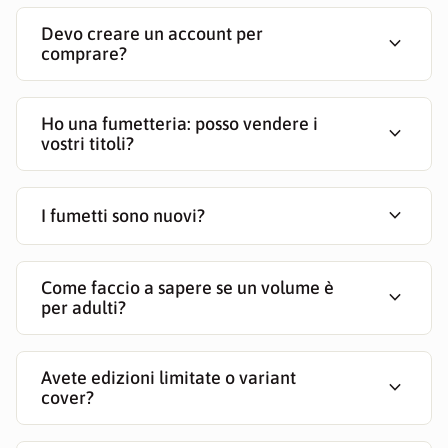
Devo creare un account per
expand_more
comprare?
Ho una fumetteria: posso vendere i
expand_more
vostri titoli?
expand_more
I fumetti sono nuovi?
Come faccio a sapere se un volume è
expand_more
per adulti?
Avete edizioni limitate o variant
expand_more
cover?