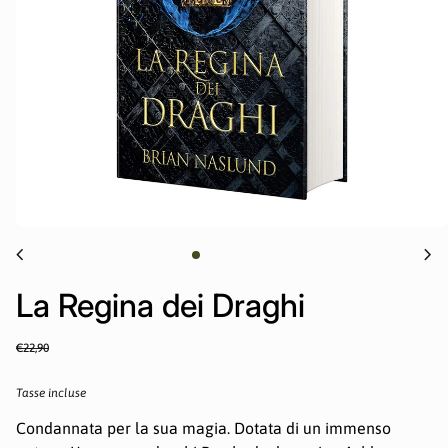
chevron_left
chevron_right
La Regina dei Draghi
Prezzo normale
Sale price
€22,90
Tasse incluse
Condannata per la sua magia. Dotata di un immenso