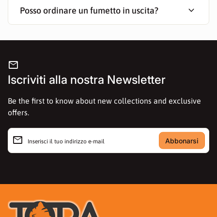
expand_more
Posso ordinare un fumetto in uscita?
mail
Iscriviti alla nostra Newsletter
Be the first to know about new collections and exclusive
offers.
email
Inserisci il tuo indirizzo e-mail
Casa