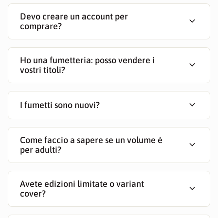
Devo creare un account per
expand_more
comprare?
Ho una fumetteria: posso vendere i
expand_more
vostri titoli?
expand_more
I fumetti sono nuovi?
Come faccio a sapere se un volume è
expand_more
per adulti?
Avete edizioni limitate o variant
expand_more
cover?