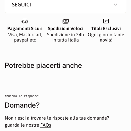
expand_more
SEGUICI
delivery_truck_speed
payments
manga
Pagamenti Sicuri
Spedizioni Veloci
Titoli Esclusivi
Visa, Mastercad,
Spedizione in 24h
Ogni giorno tante
paypal etc
in tutta Italia
novità
Potrebbe piacerti anche
Abbiamo le risposte!
Domande?
Non riesci a trovare le risposte alla tue domande?
guarda le nostre
FAQs