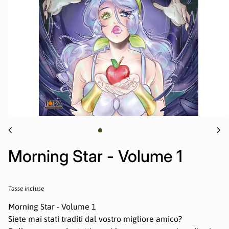
chevron_left
chevron_right
Morning Star - Volume 1
Prezzo normale
Tasse incluse
Morning Star - Volume 1
Siete mai stati traditi dal vostro migliore amico?