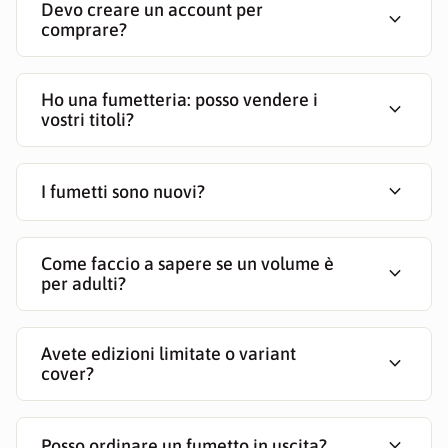
Devo creare un account per
expand_more
comprare?
Ho una fumetteria: posso vendere i
expand_more
vostri titoli?
expand_more
I fumetti sono nuovi?
Come faccio a sapere se un volume è
expand_more
per adulti?
Avete edizioni limitate o variant
expand_more
cover?
expand_more
Posso ordinare un fumetto in uscita?