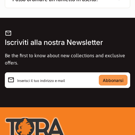
mail
Iscriviti alla nostra Newsletter
Be the first to know about new collections and exclusive
offers.
email
Inserisci il tuo indirizzo e-mail
Casa