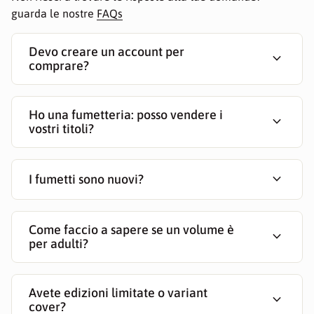
guarda le nostre
FAQs
Devo creare un account per
expand_more
comprare?
Ho una fumetteria: posso vendere i
expand_more
vostri titoli?
expand_more
I fumetti sono nuovi?
Come faccio a sapere se un volume è
expand_more
per adulti?
Avete edizioni limitate o variant
expand_more
cover?