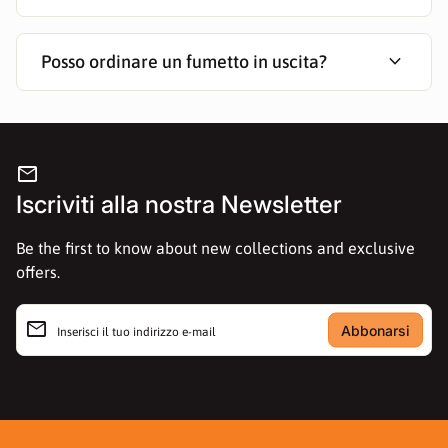
expand_more
Posso ordinare un fumetto in uscita?
mail
Iscriviti alla nostra Newsletter
Be the first to know about new collections and exclusive
offers.
email
Inserisci il tuo indirizzo e-mail