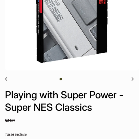
chevron_left
chevron_right
Playing with Super Power -
Super NES Classics
Prezzo normale
Sale price
€34,99
Tasse incluse