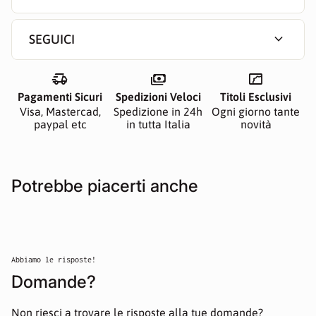
expand_more
SEGUICI
delivery_truck_speed
payments
manga
Pagamenti Sicuri
Spedizioni Veloci
Titoli Esclusivi
Visa, Mastercad,
Spedizione in 24h
Ogni giorno tante
paypal etc
in tutta Italia
novità
Potrebbe piacerti anche
Abbiamo le risposte!
Domande?
Non riesci a trovare le risposte alla tue domande?