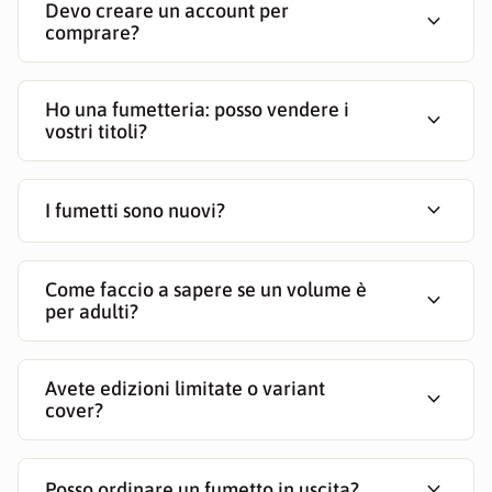
Devo creare un account per
expand_more
comprare?
Ho una fumetteria: posso vendere i
expand_more
vostri titoli?
expand_more
I fumetti sono nuovi?
Come faccio a sapere se un volume è
expand_more
per adulti?
Avete edizioni limitate o variant
expand_more
cover?
expand_more
Posso ordinare un fumetto in uscita?