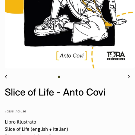
chevron_left
chevron_right
Slice of Life - Anto Covi
Prezzo normale
Tasse incluse
Libro illustrato
Slice of Life (english + italian)