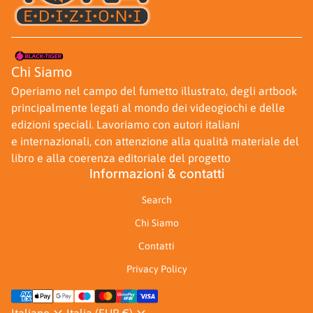
Casa
Chi Siamo
Operiamo nel campo del fumetto illustrato, degli artbook
principalmente legati al mondo dei videogiochi e delle
edizioni speciali. Lavoriamo con autori italiani
e internazionali, con attenzione alla qualità materiale del
libro e alla coerenza editoriale del progetto
Informazioni & contatti
Search
Chi Siamo
Contatti
Privacy Policy
Metodi di pagamento
expand_more
expand_more
Italiano
Italia (EUR €)