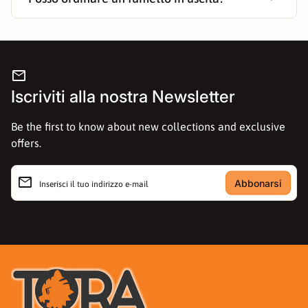
mail
Iscriviti alla nostra Newsletter
Be the first to know about new collections and exclusive
offers.
email
Inserisci il tuo indirizzo e-mail
Casa