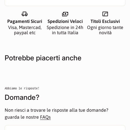
Prima edizione brossurata, 70 pagine, bianco e nero,
formato 21x21 cm. Lingua Italiana e inglese.
delivery_truck_speed
payments
manga
Pubblicato e distribuito da Tora Edizioni.àààà2021 Tutti i
Pagamenti Sicuri
Spedizioni Veloci
Titoli Esclusivi
diritti riservatià
Visa, Mastercad,
Spedizione in 24h
Ogni giorno tante
paypal etc
in tutta Italia
novità
Potrebbe piacerti anche
Abbiamo le risposte!
Domande?
Non riesci a trovare le risposte alla tue domande?
guarda le nostre
FAQs