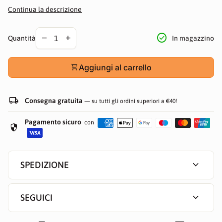
fase fino alla consegna.
Continua la descrizione
Diminuire la quantità per
Aumentare la quantità per
check_circle
remove
add
In magazzino
Quantità
shopping_cart
Aggiungi al carrello
local_shipping
Consegna gratuita
— su tutti gli ordini superiori a €40!
Pagamento sicuro
con
security
expand_more
SPEDIZIONE
expand_more
SEGUICI