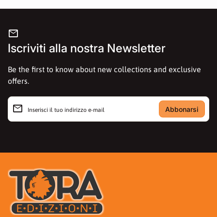
mail
Iscriviti alla nostra Newsletter
Be the first to know about new collections and exclusive
offers.
email
Inserisci il tuo indirizzo e-mail
Casa