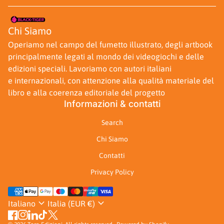
Casa
Chi Siamo
Operiamo nel campo del fumetto illustrato, degli artbook
principalmente legati al mondo dei videogiochi e delle
edizioni speciali. Lavoriamo con autori italiani
e internazionali, con attenzione alla qualità materiale del
libro e alla coerenza editoriale del progetto
Informazioni & contatti
Search
Chi Siamo
Contatti
Privacy Policy
Metodi di pagamento
expand_more
expand_more
Italiano
Italia (EUR €)
Facebook
(link in apertura di nuova scheda/finestra)
Instagram
(link in apertura di nuova scheda/finestra)
LinkedIn
(link in apertura di nuova scheda/finestra)
TikTok
(link in apertura di nuova scheda/finestra)
Twitter
(link in apertura di nuova scheda/finestra)