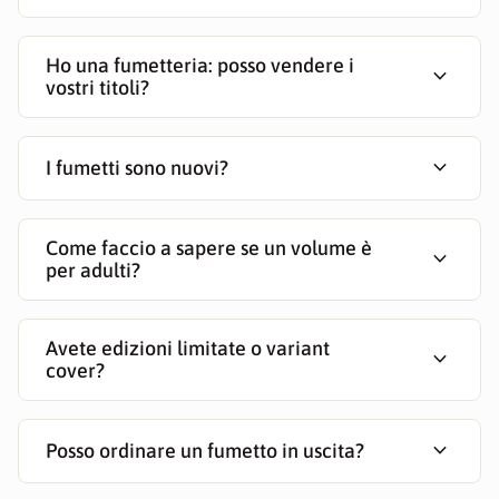
Ho una fumetteria: posso vendere i
expand_more
vostri titoli?
expand_more
I fumetti sono nuovi?
Come faccio a sapere se un volume è
expand_more
per adulti?
Avete edizioni limitate o variant
expand_more
cover?
expand_more
Posso ordinare un fumetto in uscita?