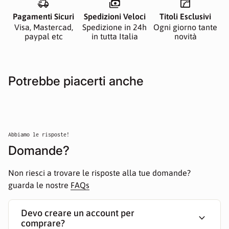
delivery_truck_speed
payments
manga
Pagamenti Sicuri
Spedizioni Veloci
Titoli Esclusivi
Visa, Mastercad,
Spedizione in 24h
Ogni giorno tante
paypal etc
in tutta Italia
novità
Potrebbe piacerti anche
Abbiamo le risposte!
Domande?
Non riesci a trovare le risposte alla tue domande?
guarda le nostre
FAQs
Devo creare un account per
expand_more
comprare?