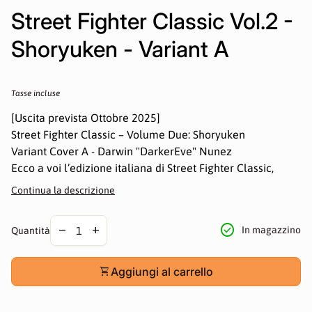
Street Fighter Classic Vol.2 -
Shoryuken - Variant A
Prezzo normale
Tasse incluse
[Uscita prevista Ottobre 2025]
Street Fighter Classic – Volume Due: Shoryuken
Variant Cover A - Darwin "DarkerEve" Nunez
Ecco a voi l’edizione italiana di Street Fighter Classic,
realizzato da Udon Entertainment su licenza CAPCOM.
Continua la descrizione
Dedicata a tutti i fan del videogioco, questa edizione
cartonata saprà soddisfare la vostra curiosità sui
Diminuire la quantità per
Aumentare la quantità per
check_circle
remove
add
In magazzino
Quantità
personaggi, tanto quanto la voglia di un vero fumetto di
combattimento. Il nostro secondo volume racchiude gli
originali Street Fighter #6-10, tantissime cover ed alcune
shopping_cart
Aggiungi al carrello
storie bonus, realizzate da artisti internazionali di
altissimo livello.