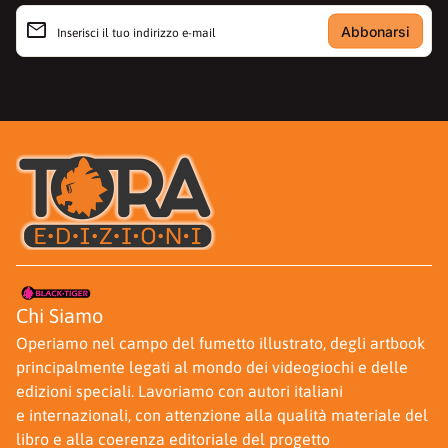
email
Inserisci il tuo indirizzo e-mail
Casa
Casa
Chi Siamo
Operiamo nel campo del fumetto illustrato, degli artbook
principalmente legati al mondo dei videogiochi e delle
edizioni speciali. Lavoriamo con autori italiani
e internazionali, con attenzione alla qualità materiale del
libro e alla coerenza editoriale del progetto