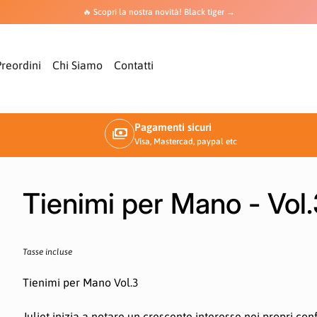
🔥 Scopri la nostra novità! Black tiger →
Preordini
Chi Siamo
Contatti
Pagamenti sicuri
payments
Visa, Mastercad, paypal etc
Tienimi per Mano - Vol.
Prezzo normale
Tasse incluse
Tienimi per Mano Vol.3
Juliet inizia a notare un crescente interesse nei propri co