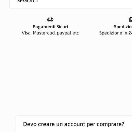
SEGUICI
delivery_truck_speed
paym
Pagamenti Sicuri
Spedizio
Visa, Mastercad, paypal etc
Spedizione in 24
Devo creare un account per comprare?