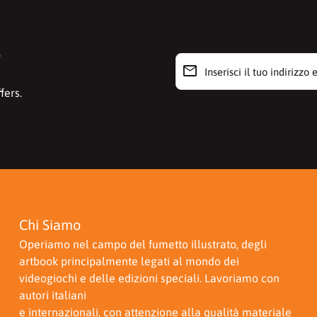
r
email
Inserisci il tuo indirizzo e-m
fers.
Chi Siamo
Operiamo nel campo del fumetto illustrato, degli
artbook principalmente legati al mondo dei
videogiochi e delle edizioni speciali. Lavoriamo con
autori italiani
e internazionali, con attenzione alla qualità materiale