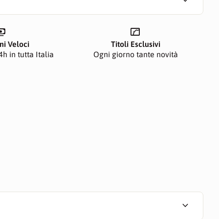
expand_more
ents
manga
ni Veloci
Titoli Esclusivi
h in tutta Italia
Ogni giorno tante novità
expand_more